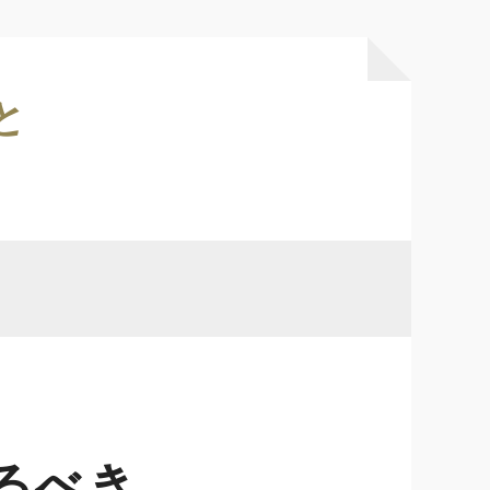
と
るべき