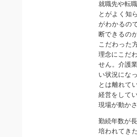
就職先や転
とがよく知
がわかるの
断できるの
こだわった
理念にこだ
せん。介護
い状況にな
とは離れて
経営をして
現場が動か
勤続年数が
培われてき